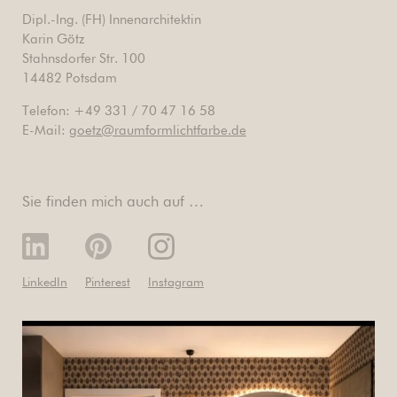
Dipl.-Ing. (FH) Innenarchitektin
Karin Götz
Stahnsdorfer Str. 100
14482 Potsdam
Telefon: +49 331 / 70 47 16 58
E-Mail:
goetz@raumformlichtfarbe.de
Sie finden mich auch auf …
LinkedIn
Pinterest
Instagram