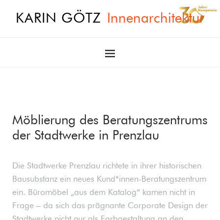
KARIN GÖTZ
Innenarchitektur
Möblierung des Beratungszentrums
der Stadtwerke in Prenzlau
Die Stadtwerke Prenzlau richtete in ihrer historischen
Bausubstanz ein neues Kund*innen-Beratungszentrum
ein. Büromöbel „aus dem Katalog“ kamen nicht in
Frage – da sich das prägnante Corporate Design der
Stadtwerke nicht nur als Farbgestaltung an den