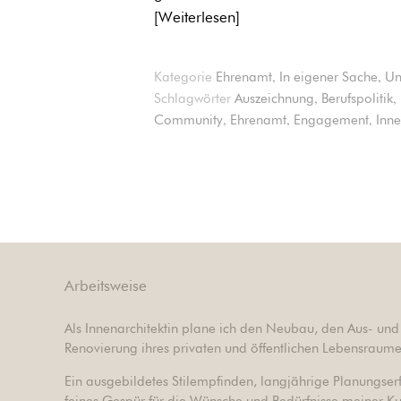
Weiterlesen
,
,
Kategorie
Ehrenamt
In eigener Sache
Un
,
,
Schlagwörter
Auszeichnung
Berufspolitik
,
,
,
Community
Ehrenamt
Engagement
Inne
Arbeitsweise
Als Innenarchitektin plane ich den Neubau, den Aus- u
Renovierung ihres privaten und öffentlichen Lebensraume
Ein ausgebildetes Stilempfinden, langjährige Planungser