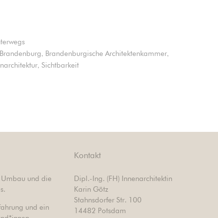
terwegs
,
,
Brandenburg
Brandenburgische Architektenkammer
,
narchitektur
Sichtbarkeit
Kontakt
nd Umbau und die
Dipl.-Ing. (FH) Innenarchitektin
s.
Karin Götz
Stahnsdorfer Str. 100
fahrung und ein
14482 Potsdam