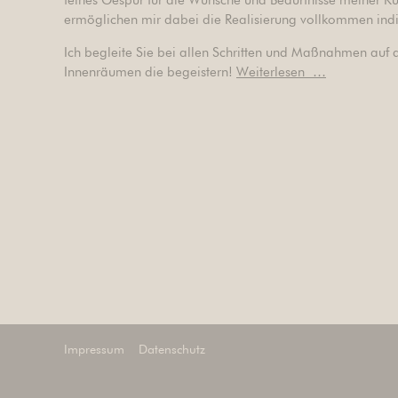
feines Gespür für die Wünsche und Bedürfnisse meiner K
ermöglichen mir dabei die Realisierung vollkommen indiv
Ich begleite Sie bei allen Schritten und Maßnahmen au
Innenräumen die begeistern!
Weiterlesen …
Impressum
Datenschutz