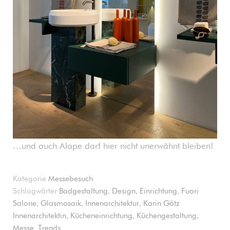
…und auch Alape darf hier nicht unerwähnt bleiben!
Kategorie
Messebesuch
,
,
,
Schlagwörter
Badgestaltung
Design
Einrichtung
Fuori
,
,
,
Salone
Glasmosaik
Innenarchitektur
Karin Götz
,
,
,
Innenarchitektin
Kücheneinrichtung
Küchengestaltung
,
Messe
Trends