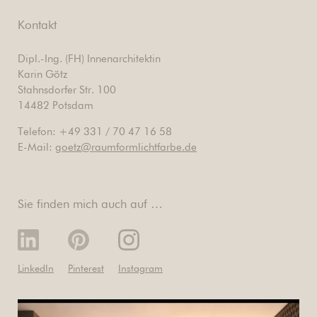
Kontakt
Dipl.-Ing. (FH) Innenarchitektin
Karin Götz
Stahnsdorfer Str. 100
14482 Potsdam
Telefon: +49 331 / 70 47 16 58
E-Mail:
goetz@raumformlichtfarbe.de
Sie finden mich auch auf …
LinkedIn
Pinterest
Instagram