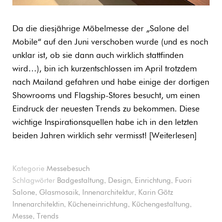
Da die diesjährige Möbelmesse der „Salone del
Mobile“ auf den Juni verschoben wurde (und es noch
unklar ist, ob sie dann auch wirklich stattfinden
wird…), bin ich kurzentschlossen im April trotzdem
nach Mailand gefahren und habe einige der dortigen
Showrooms und Flagship-Stores besucht, um einen
Eindruck der neuesten Trends zu bekommen. Diese
wichtige Inspirationsquellen habe ich in den letzten
beiden Jahren wirklich sehr vermisst!
Weiterlesen
Kategorie
Messebesuch
,
,
,
Schlagwörter
Badgestaltung
Design
Einrichtung
Fuori
,
,
,
Salone
Glasmosaik
Innenarchitektur
Karin Götz
,
,
,
Innenarchitektin
Kücheneinrichtung
Küchengestaltung
,
Messe
Trends