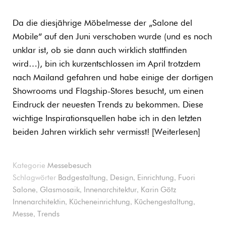
Da die diesjährige Möbelmesse der „Salone del
Mobile“ auf den Juni verschoben wurde (und es noch
unklar ist, ob sie dann auch wirklich stattfinden
wird…), bin ich kurzentschlossen im April trotzdem
nach Mailand gefahren und habe einige der dortigen
Showrooms und Flagship-Stores besucht, um einen
Eindruck der neuesten Trends zu bekommen. Diese
wichtige Inspirationsquellen habe ich in den letzten
beiden Jahren wirklich sehr vermisst!
Weiterlesen
Kategorie
Messebesuch
,
,
,
Schlagwörter
Badgestaltung
Design
Einrichtung
Fuori
,
,
,
Salone
Glasmosaik
Innenarchitektur
Karin Götz
,
,
,
Innenarchitektin
Kücheneinrichtung
Küchengestaltung
,
Messe
Trends