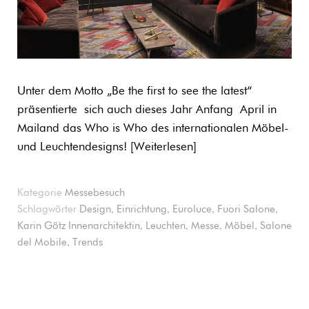
Unter dem Motto „Be the first to see the latest“
präsentierte sich auch dieses Jahr Anfang April in
Mailand das Who is Who des internationalen Möbel-
und Leuchtendesigns!
Weiterlesen
Kategorie
Messebesuch
,
,
,
,
Schlagwörter
Design
Einrichtung
Euroluce
Fuori Salone
,
,
,
,
Karin Götz Innenarchitektin
Leuchten
Messe
Möbel
Salone
,
del Mobile
Trends