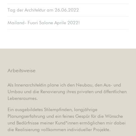
Tag der Architektur am 26.06.2022
Mailand- Fuori Salone Aprile 2022!
Arbeitsweise
Als Innenarchitektin plane ich den Neubau, den Aus- und
Umbau und die Renovierung ihres privaten und öffentlichen
Lebensraumes.
Ein ausgebildetes Stilempfinden, langjährige
Planungserfahrung und ein feines Gespür für die Wünsche
und Bedürfnisse meiner Kund*innen ermöglichen mir dabei
die Realisierung vollkommen individueller Projekte.