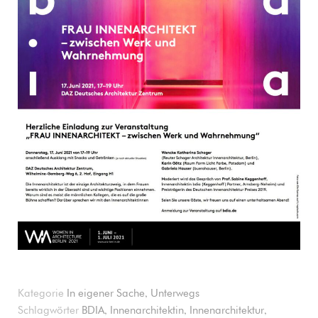
,
Kategorie
In eigener Sache
Unterwegs
,
,
,
Schlagwörter
BDIA
Innenarchitektin
Innenarchitektur