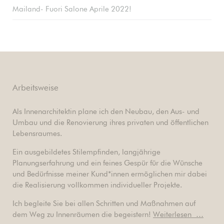
Mailand- Fuori Salone Aprile 2022!
Arbeitsweise
Als Innenarchitektin plane ich den Neubau, den Aus- und
Umbau und die Renovierung ihres privaten und öffentlichen
Lebensraumes.
Ein ausgebildetes Stilempfinden, langjährige
Planungserfahrung und ein feines Gespür für die Wünsche
und Bedürfnisse meiner Kund*innen ermöglichen mir dabei
die Realisierung vollkommen individueller Projekte.
Ich begleite Sie bei allen Schritten und Maßnahmen auf
dem Weg zu Innenräumen die begeistern!
Weiterlesen …